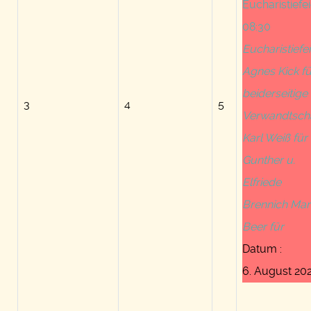
Eucharistiefei
08:30
Eucharistiefei
Agnes Kick fü
beiderseitige
3
4
5
Verwandtsch
Karl Weiß für
Gunther u.
Elfriede
Brennich Mar
Beer für
Datum :
6. August 20