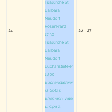
Filialkirche St.
Barbara
Neudorf
Rosenkranz
24
26
27
17:30
Filialkirche St.
Barbara
Neudorf
Eucharistiefeier
18:00
Eucharistiefeier
G. Götz f.
Ehemann, Vater
u. Opa z.