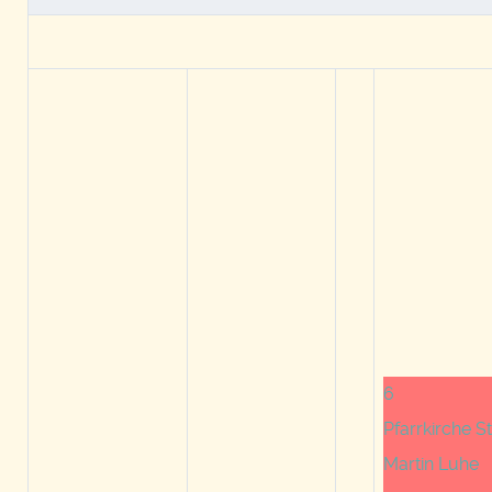
6
Pfarrkirche St
Martin Luhe