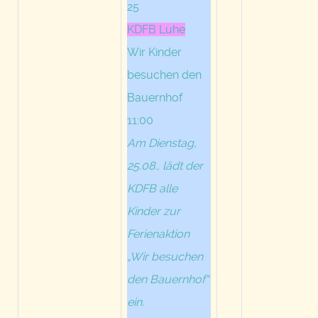
25
KDFB Luhe
Wir Kinder
besuchen den
Bauernhof
11:00
Am Dienstag,
25.08., lädt der
KDFB alle
Kinder zur
Ferienaktion
„Wir besuchen
den Bauernhof“
ein.