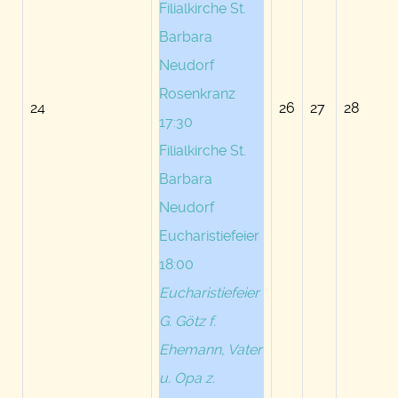
Filialkirche St.
Barbara
Neudorf
Rosenkranz
24
26
27
28
17:30
Filialkirche St.
Barbara
Neudorf
Eucharistiefeier
18:00
Eucharistiefeier
G. Götz f.
Ehemann, Vater
u. Opa z.