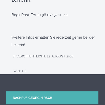
Leiterin:
Birgit Post, Tel. (0 96 07) 92 20 44
Weitere Infos erhalten Sie jederzeit gerne bei der
Leiterin!
VERÖFFENTLICHT: 12. AUGUST 2016
Nächster Beitrag: Mutter - Kind - Gruppe
Weiter
NACHRUF GEORG HIRSCH