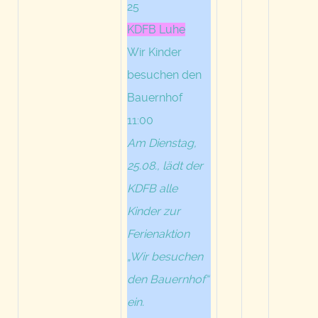
25
KDFB Luhe
Wir Kinder
besuchen den
Bauernhof
11:00
Am Dienstag,
25.08., lädt der
KDFB alle
Kinder zur
Ferienaktion
„Wir besuchen
den Bauernhof“
ein.