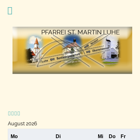
Vorheriges
Vorheriger
Nächstes
Nächstes
Jahr
Monat
Jahr
Monat
PFARREI ST. MARTIN LUHE
August 2026
Mo
Di
Mi
Do
Fr