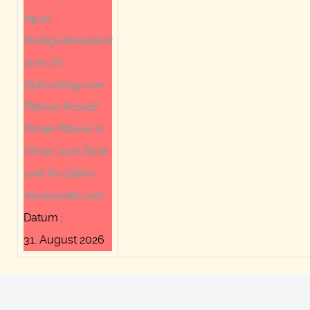
09:30
Dankgottesdienst
zum 70.
Geburtstag von
Pfarrer Arnold
Pirner Pfarrer A.
Pirner zum Dank
und für Eltern,
Verwandte und
Datum :
31. August 2026