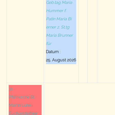
Geb.tag Maria
Hummer f.
Patin Maria Bi
erner z. St.tg
Maria Brunner
für
Datum :
25. August 2026
31
Pfarrkirche St.
Martin Luhe
Eucharistiefeier