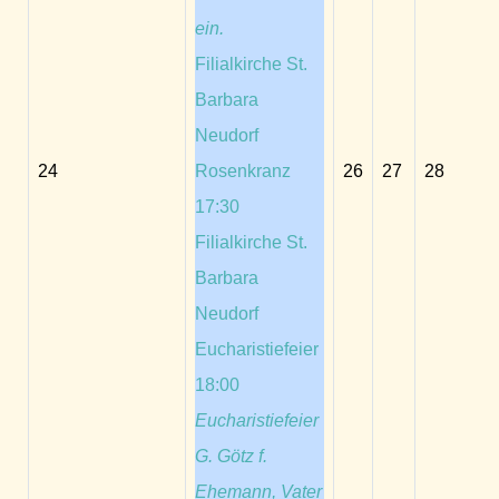
ein.
Filialkirche St.
Barbara
Neudorf
24
Rosenkranz
26
27
28
17:30
Filialkirche St.
Barbara
Neudorf
Eucharistiefeier
18:00
Eucharistiefeier
G. Götz f.
Ehemann, Vater