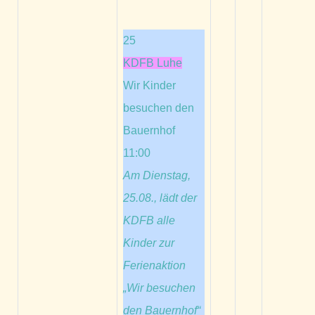
25
KDFB Luhe
Wir Kinder
besuchen den
Bauernhof
11:00
Am Dienstag,
25.08., lädt der
KDFB alle
Kinder zur
Ferienaktion
„Wir besuchen
den Bauernhof“