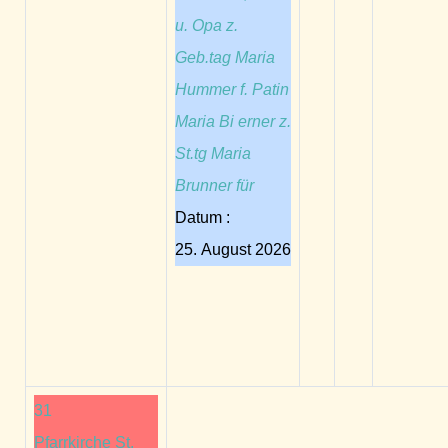
u. Opa z.
Geb.tag Maria
Hummer f. Patin
Maria Bi erner z.
St.tg Maria
Brunner für
Datum :
25. August 2026
31
Pfarrkirche St.