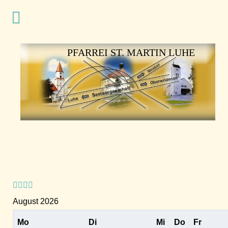
Vorheriges
Vorheriger
Nächstes
Nächstes
Jahr
Monat
Jahr
Monat
PFARREI ST. MARTIN LUHE
August 2026
Mo
Di
Mi
Do
Fr