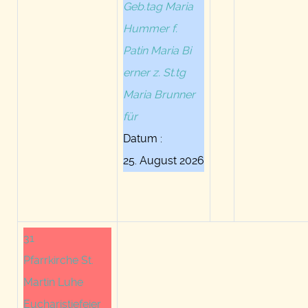
Geb.tag Maria
Hummer f.
Patin Maria Bi
erner z. St.tg
Maria Brunner
für
Datum :
25. August 2026
31
Pfarrkirche St.
Martin Luhe
Eucharistiefeier