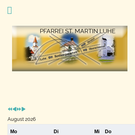
Vorheriges
Vorheriger
Nächstes
Nächstes
Jahr
Monat
Jahr
Monat
PFARREI ST. MARTIN LUHE
August 2026
Mo
Di
Mi
Do