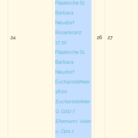
Filialkirche St.
Barbara
Neudorf
Rosenkranz
24
26
27
17:30
Filialkirche St.
Barbara
Neudorf
Eucharistiefeier
18:00
Eucharistiefeier
G. Götz f.
Ehemann, Vater
u. Opa z.