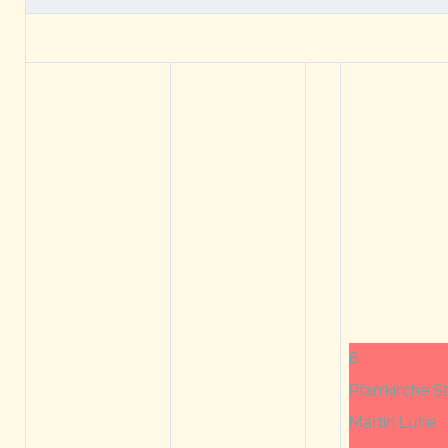
6
Pfarrkirche St
Martin Luhe