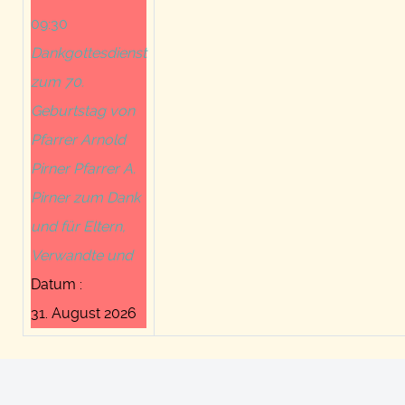
09:30
Dankgottesdienst
zum 70.
Geburtstag von
Pfarrer Arnold
Pirner Pfarrer A.
Pirner zum Dank
und für Eltern,
Verwandte und
Datum :
31. August 2026