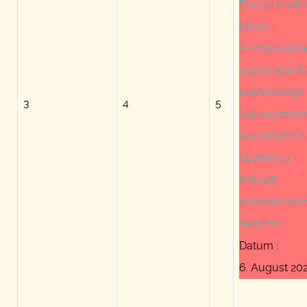
Eucharistiefei
08:30
Eucharistiefei
Agnes Kick fü
beiderseitige
3
4
5
Verwandtsch
Karl Weiß für
Gunther u.
Elfriede
Brennich Mar
Beer für
Datum :
6. August 20