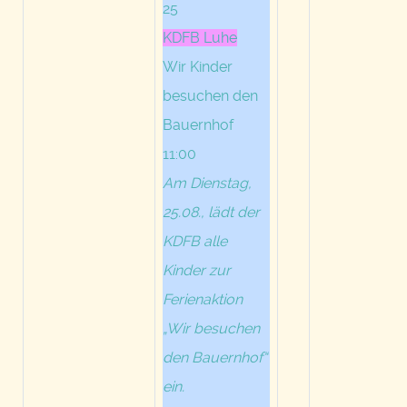
25
KDFB Luhe
Wir Kinder
besuchen den
Bauernhof
11:00
Am Dienstag,
25.08., lädt der
KDFB alle
Kinder zur
Ferienaktion
„Wir besuchen
den Bauernhof“
ein.