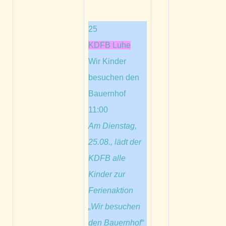
25
KDFB Luhe
Wir Kinder
besuchen den
Bauernhof
11:00
Am Dienstag,
25.08., lädt der
KDFB alle
Kinder zur
Ferienaktion
„Wir besuchen
den Bauernhof“