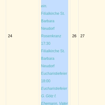
ein.
Filialkirche St.
Barbara
Neudorf
24
Rosenkranz
26
27
17:30
Filialkirche St.
Barbara
Neudorf
Eucharistiefeier
18:00
Eucharistiefeier
G. Götz f.
Ehemann, Vater