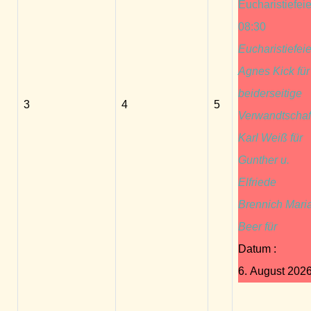
Eucharistiefeie
08:30
Eucharistiefeie
Agnes Kick für
beiderseitige
3
4
5
Verwandtschaf
Karl Weiß für
Gunther u.
Elfriede
Brennich Mari
Beer für
Datum :
6. August 202