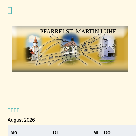
Vorheriges
Vorheriger
Nächstes
Nächstes
Jahr
Monat
Jahr
Monat
PFARREI ST. MARTIN LUHE
August 2026
Mo
Di
Mi
Do