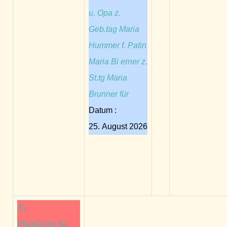
u. Opa z.
Geb.tag Maria
Hummer f. Patin
Maria Bi erner z.
St.tg Maria
Brunner für
Datum :
25. August 2026
31
Pfarrkirche St.