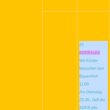
25
KDFB Luhe
Wir Kinder
besuchen den
Bauernhof
11:00
Am Dienstag,
25.08., lädt der
KDFB alle