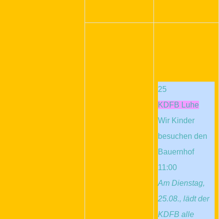
25
KDFB Luhe
Wir Kinder
besuchen den
Bauernhof
11:00
Am Dienstag,
25.08., lädt der
KDFB alle