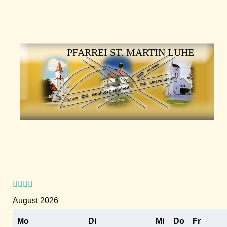
Vorheriges
Vorheriger
Nächstes
Nächstes
Jahr
Monat
Jahr
Monat
PFARREI ST. MARTIN LUHE
August 2026
Mo
Di
Mi
Do
Fr