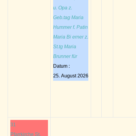
u. Opa z.
Geb.tag Maria
Hummer f. Patin
Maria Bi erner z.
St.tg Maria
Brunner für
Datum :
25. August 2026
31
Pfarrkirche St.