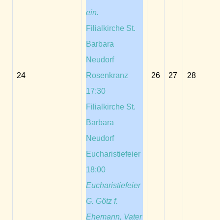
ein.
Filialkirche St.
Barbara
Neudorf
24
Rosenkranz
26
27
28
17:30
Filialkirche St.
Barbara
Neudorf
Eucharistiefeier
18:00
Eucharistiefeier
G. Götz f.
Ehemann, Vater