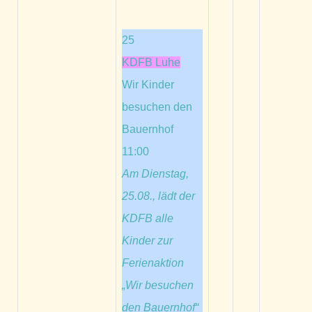
25
KDFB Luhe
Wir Kinder
besuchen den
Bauernhof
11:00
Am Dienstag,
25.08., lädt der
KDFB alle
Kinder zur
Ferienaktion
„Wir besuchen
den Bauernhof“