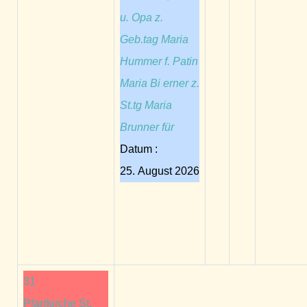
u. Opa z.
Geb.tag Maria
Hummer f. Patin
Maria Bi erner z.
St.tg Maria
Brunner für
Datum :
25. August 2026
31
Pfarrkirche St.