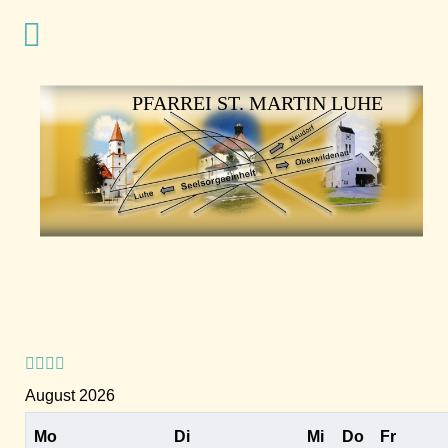
Vorheriges
Vorheriger
Nächstes
Nächstes
Jahr
Monat
Jahr
Monat
PFARREI ST. MARTIN LUHE
August 2026
Mo
Di
Mi
Do
Fr