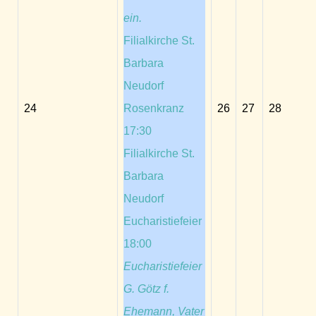
ein.
Filialkirche St.
Barbara
Neudorf
24
Rosenkranz
26
27
28
17:30
Filialkirche St.
Barbara
Neudorf
Eucharistiefeier
18:00
Eucharistiefeier
G. Götz f.
Ehemann, Vater