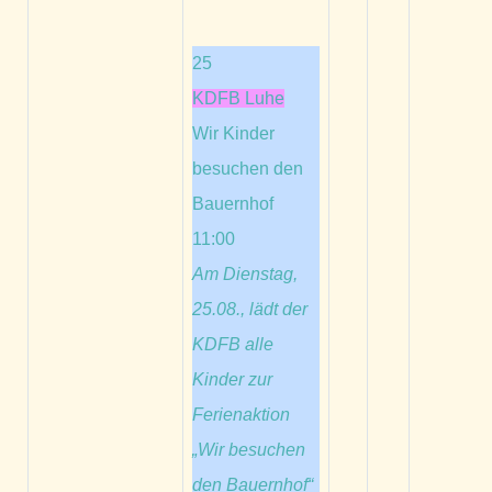
25
KDFB Luhe
Wir Kinder
besuchen den
Bauernhof
11:00
Am Dienstag,
25.08., lädt der
KDFB alle
Kinder zur
Ferienaktion
„Wir besuchen
den Bauernhof“