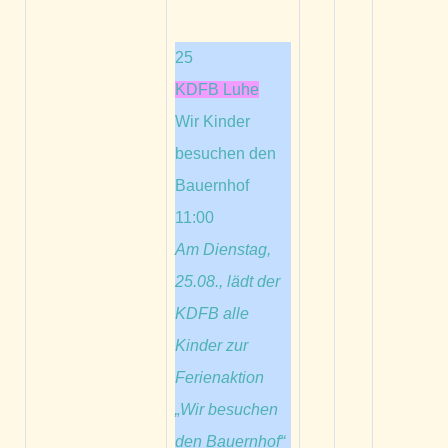
25
KDFB Luhe
Wir Kinder
besuchen den
Bauernhof
11:00
Am Dienstag,
25.08., lädt der
KDFB alle
Kinder zur
Ferienaktion
„Wir besuchen
den Bauernhof“