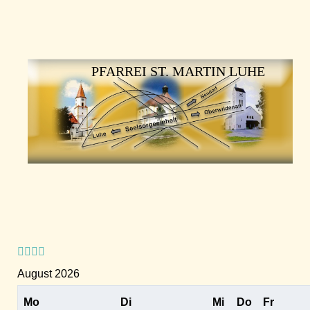
Vorheriges
Vorheriger
Nächstes
Nächstes
Jahr
Monat
Jahr
Monat
PFARREI ST. MARTIN LUHE
August 2026
Mo
Di
Mi
Do
Fr