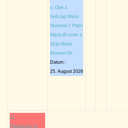
u. Opa z.
Geb.tag Maria
Hummer f. Patin
Maria Bi erner z.
St.tg Maria
Brunner für
Datum :
25. August 2026
31
Pfarrkirche St.