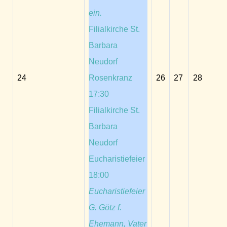
ein.
Filialkirche St.
Barbara
Neudorf
24
Rosenkranz
26
27
28
17:30
Filialkirche St.
Barbara
Neudorf
Eucharistiefeier
18:00
Eucharistiefeier
G. Götz f.
Ehemann, Vater