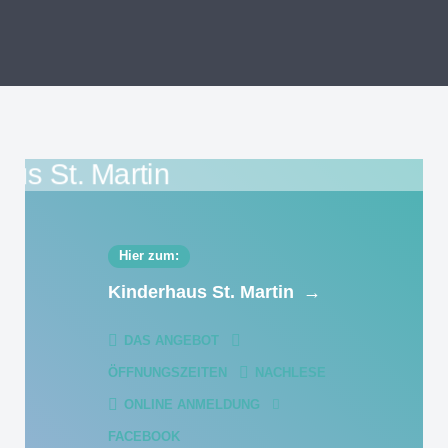
Hier zum:
Kinderhaus St. Martin
→
DAS ANGEBOT
ÖFFNUNGSZEITEN
NACHLESE
ONLINE ANMELDUNG
FACEBOOK