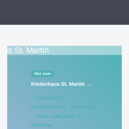
Hier zum:
Kinderhaus St. Martin
→
DAS ANGEBOT
ÖFFNUNGSZEITEN
NACHLESE
ONLINE ANMELDUNG
FACEBOOK