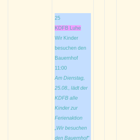
25
KDFB Luhe
Wir Kinder
besuchen den
Bauernhof
11:00
Am Dienstag,
25.08., lädt der
KDFB alle
Kinder zur
Ferienaktion
„Wir besuchen
den Bauernhof“