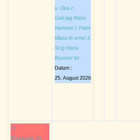
u. Opa z.
Geb.tag Maria
Hummer f. Patin
Maria Bi erner z.
St.tg Maria
Brunner für
Datum :
25. August 2026
31
Pfarrkirche St.