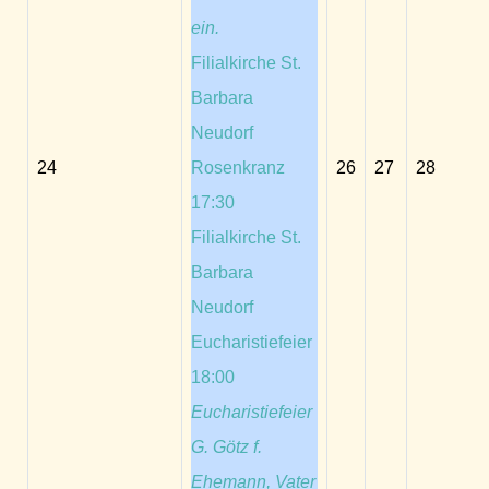
ein.
Filialkirche St.
Barbara
Neudorf
24
Rosenkranz
26
27
28
17:30
Filialkirche St.
Barbara
Neudorf
Eucharistiefeier
18:00
Eucharistiefeier
G. Götz f.
Ehemann, Vater