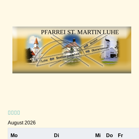
Vorheriges
Vorheriger
Nächstes
Nächstes
Jahr
Monat
Jahr
Monat
PFARREI ST. MARTIN LUHE
August 2026
Mo
Di
Mi
Do
Fr