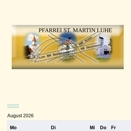
Vorheriges
Vorheriger
Nächstes
Nächstes
Jahr
Monat
Jahr
Monat
PFARREI ST. MARTIN LUHE
August 2026
Mo
Di
Mi
Do
Fr