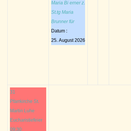
Maria Bi erner z.
St.tg Maria
Brunner für
Datum :
25. August 2026
31
Pfarrkirche St.
Martin Luhe
Eucharistiefeier
09:30