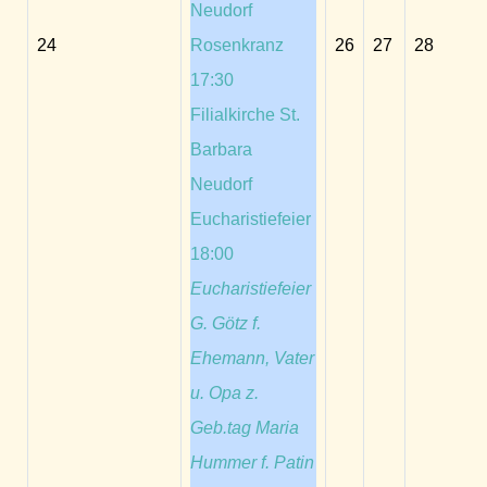
Neudorf
24
Rosenkranz
26
27
28
17:30
Filialkirche St.
Barbara
Neudorf
Eucharistiefeier
18:00
Eucharistiefeier
G. Götz f.
Ehemann, Vater
u. Opa z.
Geb.tag Maria
Hummer f. Patin