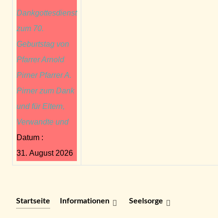
Dankgottesdienst
zum 70.
Geburtstag von
Pfarrer Arnold
Pirner Pfarrer A.
Pirner zum Dank
und für Eltern,
Verwandte und
Datum :
31. August 2026
Startseite
Informationen
Seelsorge