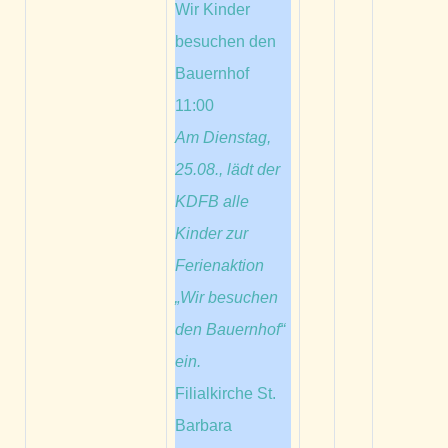
Wir Kinder
besuchen den
Bauernhof
11:00
Am Dienstag,
25.08., lädt der
KDFB alle
Kinder zur
Ferienaktion
„Wir besuchen
den Bauernhof“
ein.
Filialkirche St.
Barbara