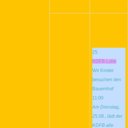
25
KDFB Luhe
Wir Kinder
besuchen den
Bauernhof
11:00
Am Dienstag,
25.08., lädt der
KDFB alle