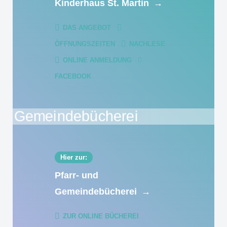
Kinderhaus St. Martin
→
DAS ANGEBOT
ÖFFNUNGSZEITEN
NACHLESE
ONLINE ANMELDUNG
FACEBOOK
Hier zur:
Pfarr- und
Gemeindebücherei
→
ZUR ONLINE BÜCHEREI