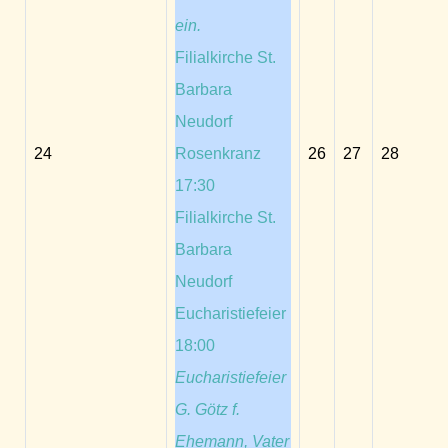
ein.
Filialkirche St.
Barbara
Neudorf
24
Rosenkranz
26
27
28
17:30
Filialkirche St.
Barbara
Neudorf
Eucharistiefeier
18:00
Eucharistiefeier
G. Götz f.
Ehemann, Vater