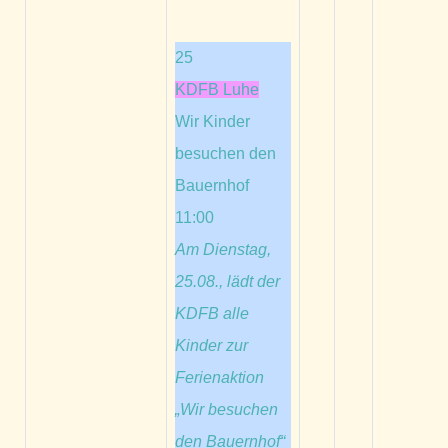
25
KDFB Luhe
Wir Kinder
besuchen den
Bauernhof
11:00
Am Dienstag,
25.08., lädt der
KDFB alle
Kinder zur
Ferienaktion
„Wir besuchen
den Bauernhof“