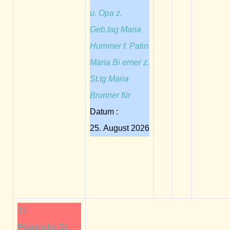
u. Opa z.
Geb.tag Maria
Hummer f. Patin
Maria Bi erner z.
St.tg Maria
Brunner für
Datum :
25. August 2026
31
Pfarrkirche St.