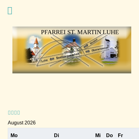
Vorheriges
Vorheriger
Nächstes
Nächstes
Jahr
Monat
Jahr
Monat
PFARREI ST. MARTIN LUHE
August 2026
Mo
Di
Mi
Do
Fr