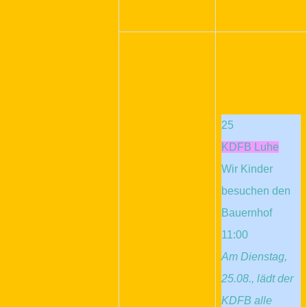
25
KDFB Luhe
Wir Kinder
besuchen den
Bauernhof
11:00
Am Dienstag,
25.08., lädt der
KDFB alle