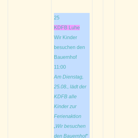
25
KDFB Luhe
Wir Kinder
besuchen den
Bauernhof
11:00
Am Dienstag,
25.08., lädt der
KDFB alle
Kinder zur
Ferienaktion
„Wir besuchen
den Bauernhof“