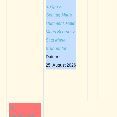
u. Opa z.
Geb.tag Maria
Hummer f. Patin
Maria Bi erner z.
St.tg Maria
Brunner für
Datum :
25. August 2026
31
Pfarrkirche St.