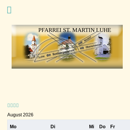
Vorheriges
Vorheriger
Nächstes
Nächstes
Jahr
Monat
Jahr
Monat
PFARREI ST. MARTIN LUHE
August 2026
Mo
Di
Mi
Do
Fr