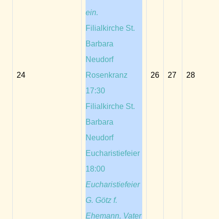
ein.
Filialkirche St.
Barbara
Neudorf
24
Rosenkranz
26
27
28
17:30
Filialkirche St.
Barbara
Neudorf
Eucharistiefeier
18:00
Eucharistiefeier
G. Götz f.
Ehemann, Vater