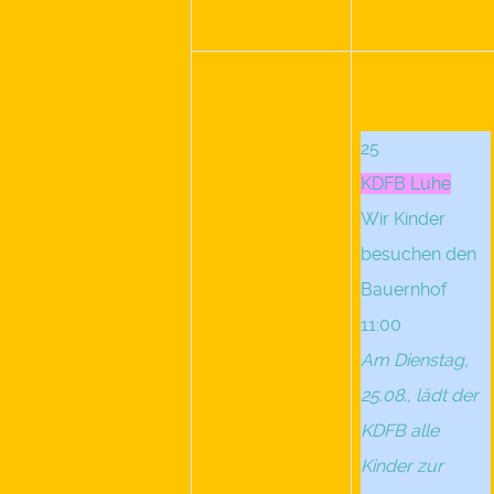
25
KDFB Luhe
Wir Kinder
besuchen den
Bauernhof
11:00
Am Dienstag,
25.08., lädt der
KDFB alle
Kinder zur