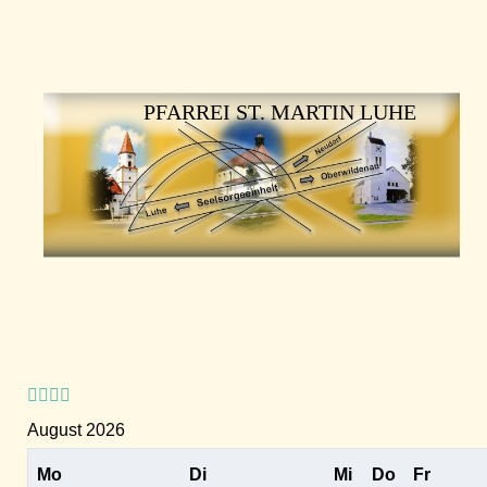
Vorheriges
Vorheriger
Nächstes
Nächstes
Jahr
Monat
Jahr
Monat
PFARREI ST. MARTIN LUHE
August 2026
Mo
Di
Mi
Do
Fr