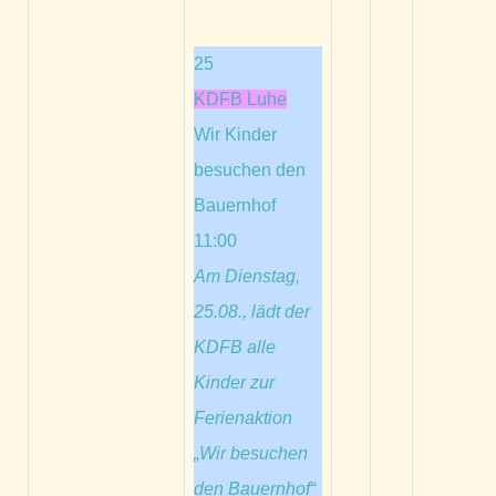
25
KDFB Luhe
Wir Kinder
besuchen den
Bauernhof
11:00
Am Dienstag,
25.08., lädt der
KDFB alle
Kinder zur
Ferienaktion
„Wir besuchen
den Bauernhof“