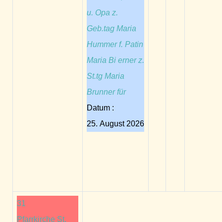
u. Opa z.
Geb.tag Maria
Hummer f. Patin
Maria Bi erner z.
St.tg Maria
Brunner für
Datum :
25. August 2026
31
Pfarrkirche St.