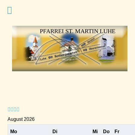
Vorheriges
Vorheriger
Nächstes
Nächstes
Jahr
Monat
Jahr
Monat
PFARREI ST. MARTIN LUHE
August 2026
Mo
Di
Mi
Do
Fr