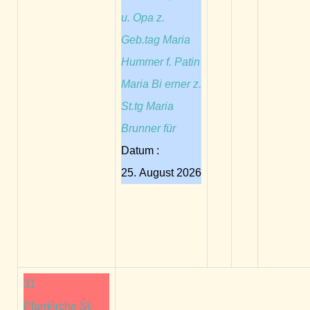
u. Opa z.
Geb.tag Maria
Hummer f. Patin
Maria Bi erner z.
St.tg Maria
Brunner für
Datum :
25. August 2026
31
Pfarrkirche St.