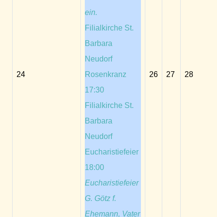
ein.
Filialkirche St.
Barbara
Neudorf
24
Rosenkranz
26
27
28
17:30
Filialkirche St.
Barbara
Neudorf
Eucharistiefeier
18:00
Eucharistiefeier
G. Götz f.
Ehemann, Vater