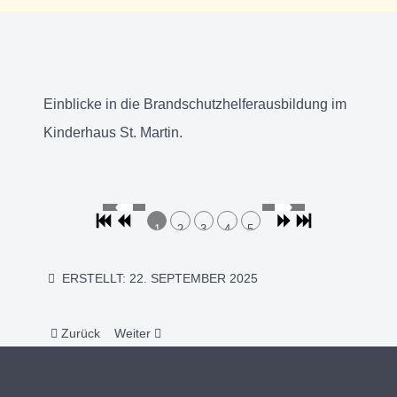
Einblicke in die Brandschutzhelferausbildung im
Kinderhaus St. Martin.
1
2
3
4
5
ERSTELLT: 22. SEPTEMBER 2025
Vorheriger Beitrag: Kindersegnung im Kinderhaus
Nächster Beitrag: Abschlussaktion im Freilandmu
Zurück
Weiter