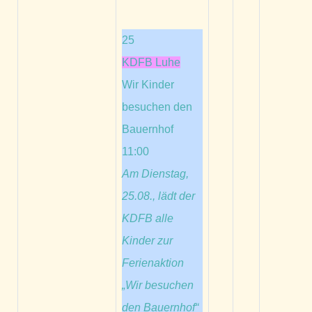
25
KDFB Luhe
Wir Kinder
besuchen den
Bauernhof
11:00
Am Dienstag,
25.08., lädt der
KDFB alle
Kinder zur
Ferienaktion
„Wir besuchen
den Bauernhof“